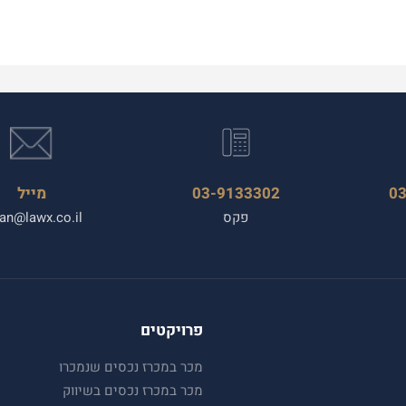
0
03-9133302
מייל
פקס
an@lawx.co.il
פרויקטים
מכר במכרז נכסים שנמכרו
מכר במכרז נכסים בשיווק