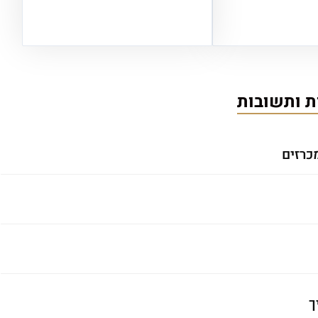
 ותשובות
כרזים
ך