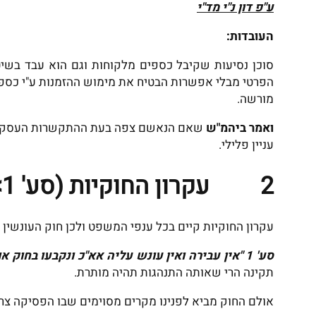
ע"פ דון נ"י מד"י
העובדות:
סוכן נסיעות שקיבל כספים מלקוחות וגם הוא עבד בשי
הפרטי מבלי אפשרות הבטיח את מימוש ההזמנות ע"י כספים
מורשה.
ואמר ביהמ"ש
שאם הנאשם צפה בעת ההתקשרות העסקית ש
עניין פלילי.
2 עקרון החוקיות (סע' 1>6- 34 כא)
עקרון החוקיות קיים בכל ענפי המשפט ולכן חוק העונשין פתוח בסע' 
סע' 1 "אין עבירה ואין עונש עליה אא"כ ונקבעו בחוק או על פיו
תקינה הרי שאותה התנהגות תהיה מותרת.
אולם החוק מביא לפנינו מקרים מסוימים שבו הפסיקה צר