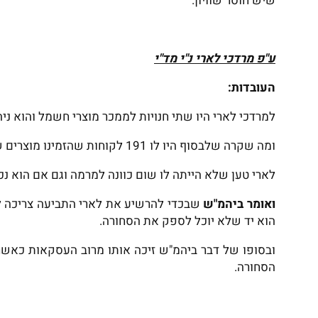
שיש חוסר שוויון.
ע"פ מרדכי לארי נ"י מד"י
העובדות:
למרדכי לארי היו שתי חנויות לממכר מוצרי חשמל והוא ני
ומה שקרה שלבסוף היו לו 191 לקוחות שהזמינו מוצרים שילמו ולא קיבלו את הסחורה. והוגש נגדו כת"א על מרמה.
לארי טען שלא הייתה לו שום כוונה למרמה וגם אם הוא נכש
ואומר ביהמ"ש
הוא יד שלא יוכל לספק את הסחורה.
ובסופו של דבר ביהמ"ש זיכה אותו מרוב העסקאות כאש
הסחורה.