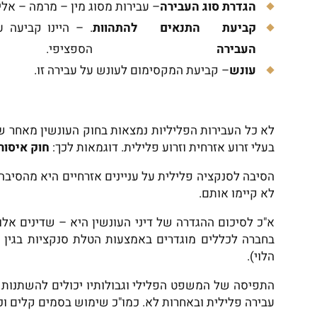
הגדרת סוג העבירה
– עבירות מסוג מין – מרמה – אלי
קביעת התנאים להתהוות
. – היינו קביעה 
העבירה
הספציפי.
עונש
– קביעת המקסימום לעונש על עבירה זו.
לא כל העבירות הפליליות נמצאות בחוק העונשין מאחר ש
בעלי זרוע אזרחית וזרוע פלילית. דוגמאות לכך:
חוק איסור
הסיבה לסנקציה פלילית על עניינים אזרחיים היא מהסיבה
לא קיימו אותם.
א"כ לסיכום ההגדרה של דיני העונשין היא – שדינים אלו
בחברה לכללים מוגדרים באמצעות הטלת סנקציות בגין ס
הלוי).
התפיסה של המשפט הפלילי וגבולותיו יכולים להשתנות 
עבירה פלילית ובאחרות לא. כמו"כ שימוש בסמים קלים וכי