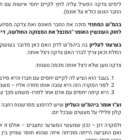
לימים צדקה הפעיל עליה לחץ לקיים יחסי אישות עם חבר
החבר הוגש כת"א על אונס).
בהמ"ש המחוזי
מזכה את החבר מאונס ואת צדקה מסיוע
לחוק העונשין האומר "המנצל את המצוקה החולשה, דינו
בערעור לעליון
הזולת וכאן צריך לברר האם צדקה ניצל אותה.
צדקה טען שלא ניצל אותה מכמה טענות:
בעבר הוא הציע לה לקיים יחסים עם חברו והיא סי
לפני המקרה הזה היא עזבה אותו וחזרה אליו – משמ
היא קימה יחסים עם אדם אחר לפניו- משמע מכך ש
וע"ז אומר ביהמ"ש
העליון
שיש להימנע מפרשנות רחבה של
קלון פלילי על מעשים שבכל יום.
ולמקרה דנן – נכון שמעשי המערער נתעבים – אולם זו א
ואם התביעה הייתה מוכיחה איזה שהוא חוסר שוויון בין