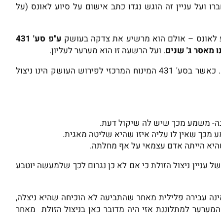
ו ועל עניין זה הוגש נגדו כתב אישום על סיוע לאונס (על
 לאונס – אולם הוא מרשיע את צדקה בעושק
ע"פ סע' 431
 מאסר ג' שנים
. ועל הרשעה זו הוא מערער לעליון.
בה ביהמ"ש לדון האם כאן מדובר בעושק. כאשר בסע' 431 המינוח המרכזי לפירוש העושק הינו ניצול
רבה- משמע מכך שיש לה שיקול דעת.
ע מכך שאין לו עליה איזו שהיא שליטה מאגית.
היא הייתה אדם עצמאי על אף מחלתה.
 עניין ניצול הזולת כי אם לא כן נגרום לכך שלמעשה יוטבע
ינה עבירה פלילית מאחר שהתביעה לא הוכיחה שהיא ניצלה,
 המערער למתלוננת אזי היה מדובר כאן בניצול הזולת מאחר