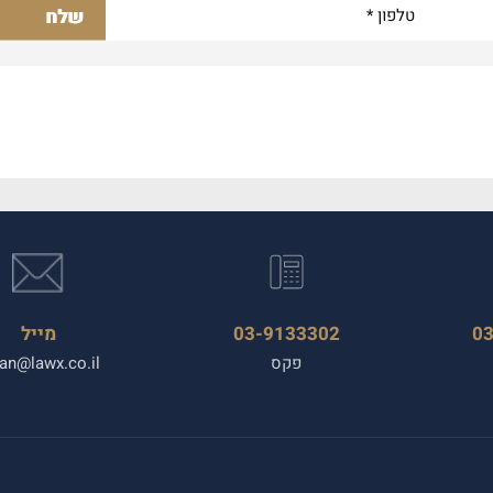
0
03-9133302
מייל
פקס
an@lawx.co.il