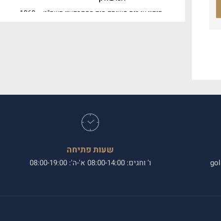
תיקון צו בית משותף חוק המקרקעין תשכ"ט – 1969
מגדיר מהו בית משותף. מדובר במבנה או בית מגורים,
המכילים שתי…
04/11/22
תנאי הזכאות להליך מהיר לתביעה
לפינוי מושכר
תנאי הזכאות להליך מהיר לתביעה לפינוי מושכר הליך
תביעת פינוי מושכר חל על שכירות שאינה מוגנת שזה
רוב מקרה…
שעות פתיחה
gol
ו' וחגים: 08:00-14:00 א'-ה': 08:00-19:00